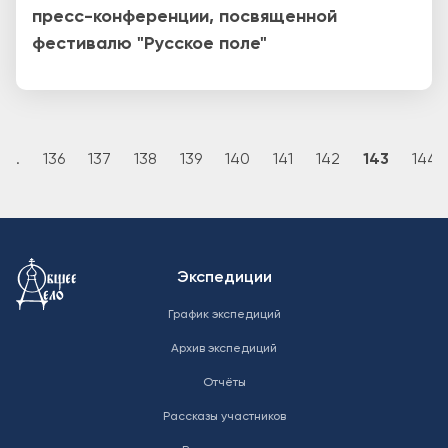
пресс-конференции, посвященной
фестивалю "Русское поле"
Нумерация страниц
редыдущая страница
…
136
137
138
139
140
141
142
143
144
Меню в подвале
Экспедиции
График экспедиций
Архив экспедиций
Отчёты
Рассказы участников