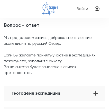
Перейти к основному соде
Меню учётн
Войти
Вопрос - ответ
Мы продолжаем запись добровольцев в летние
экспедиции на русский Север.
Если Вы желаете принять участие в экспедициях,
пожалуйста, заполните анкету.
Ваша анкета будет занесена в список
претендентов.
География экспедиций