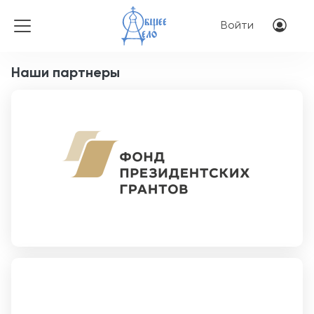
Перейти к основному соде
Меню учётн
Войти
Наши партнеры