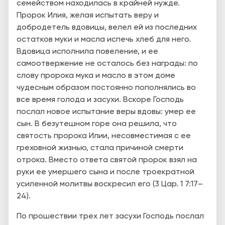
семейством находилась в крайней нужде.
Пророк Илия, желая испытать веру и
добродетель вдовицы, велел ей из последних
остатков муки и масла испечь хлеб для него.
Вдовица исполнила повеление, и ее
самоотвержение не осталось без награды: по
слову пророка мука и масло в этом доме
чудесным образом постоянно пополнялись во
все время голода и засухи. Вскоре Господь
послал новое испытание веры вдовы: умер ее
сын. В безутешном горе она решила, что
святость пророка Илии, несовместимая с ее
греховной жизнью, стала причиной смерти
отрока. Вместо ответа святой пророк взял на
руки ее умершего сына и после троекратной
усиленной молитвы воскресил его (3 Цар. 1 7:17–
24).
По прошествии трех лет засухи Господь послал