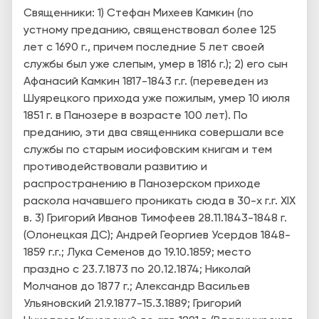
Священники: 1) Стефан Михеев Камкин (по
устному преданию, священствовал более 125
лет с 1690 г., причем последние 5 лет своей
службы был уже слепым, умер в 1816 г.); 2) его сын
Афанасий Камкин 1817-1843 г.г. (переведен из
Шуярецкого прихода уже пожилым, умер 10 июля
1851 г. в Панозере в возрасте 100 лет). По
преданию, эти два священника совершали все
службы по старым иосифовским книгам и тем
противодействовали развитию и
распространению в Панозерском приходе
раскола начавшего проникать сюда в 30-х г.г. XIX
в. 3) Григорий Иванов Тимофеев 28.11.1843-1848 г.
(Олонецкая ДС); Андрей Георгиев Усердов 1848-
1859 г.г.; Лука Семенов до 19.10.1859; место
праздно с 23.7.1873 по 20.12.1874; Николай
Молчанов до 1877 г.; Александр Васильев
Ульяновский 21.9.1877-15.3.1889; Григорий