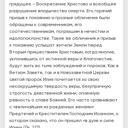
грядущее – Воскресение Христово и всеобщее
разрушение владычества смерти. Его горячий
призыв к покаянию и грозные обличения были
обращены к современникам, его
соотечественникам, погрязшим в нечестии и
идолопоклонстве. Такие же обличения и призыв
к покаянию услышат жители Земли перед
Вторым пришествием Христовым, когда многие,
уклонившись от истинной веры и благочестия,
будут жить во тьме заблуждений и пороков. Как в
Ветхом Завете, так и в Новозаветной Церкви
святой пророк Илия почитается за свою
несокрушимую твердость веры, безупречную
строгость девственной жизни, огненную
ревность о славе Божией. Его часто сравнивают
с «величайшим из рожденных женами»
Предтечей и Крестителем Господним Иоанном, о
котором сказано, что он пришел «в духе и силе
Илии» (Лк. 1:17).