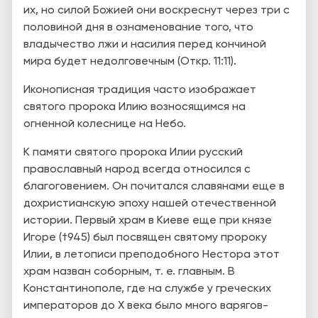
их, но силой Божией они воскреснут через три с
половиной дня в ознаменование того, что
владычество лжи и насилия перед кончиной
мира будет недолговечным (Откр. 11:11).
Иконописная традиция часто изображает
святого пророка Илию возносящимся на
огненной колеснице на Небо.
К памяти святого пророка Илии русский
православный народ всегда относился с
благоговением. Он почитался славянами еще в
дохристианскую эпоху нашей отечественной
истории. Первый храм в Киеве еще при князе
Игоре (†945) был посвящен святому пророку
Илии, в летописи преподобного Нестора этот
храм назван соборным, т. е. главным. В
Константинополе, где на службе у греческих
императоров до X века было много варягов­