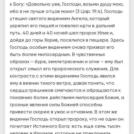
к Богу: «Довольно уже, Господи, возьми душу мою,
ибо я не лучше отцов моих» (3 Цар. 19:4). Господь
утешил святого видением Ангела, который
укрепил его пищей и повелел идти в дальний
путь. 40 дней и 40 ночей шел пророк Илия и,
дойдя до горы Хорив, поселился в пещере. Здесь
Господь особым видением снова призвал его
быть более милосердным. В чувственных
образах – буре, землетрясении и огне – ему был
открыт смысл его пророческого служения. Для
контраста с этими видениями Господь явился
ему в веянии тихого ветра, давая понять, что
сердца грешников смягчаются и обращаются к
покаянию более действием милосердия Божия, а
грозные явления силы Божией способны
привести скорее в ужас и отчаяние. В этом же
видении Господь открыл пророку, что не один он
почитает Истинного Бога: есть еще семь тысяч
человек в Израиле, которые не преклонили