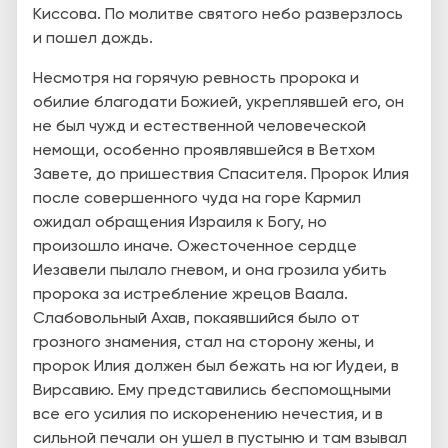
Киссова. По молитве святого небо разверзлось
и пошел дождь.
Несмотря на горячую ревность пророка и
обилие благодати Божией, укреплявшей его, он
не был чужд и естественной человеческой
немощи, особенно проявлявшейся в Ветхом
Завете, до пришествия Спасителя. Пророк Илия
после совершенного чуда на горе Кармил
ожидал обращения Израиля к Богу, но
произошло иначе. Ожесточенное сердце
Иезавели пылало гневом, и она грозила убить
пророка за истребление жрецов Ваала.
Слабовольный Ахав, покаявшийся было от
грозного знамения, стал на сторону жены, и
пророк Илия должен был бежать на юг Иудеи, в
Вирсавию. Ему представились беспомощными
все его усилия по искоренению нечестия, и в
сильной печали он ушел в пустыню и там взывал