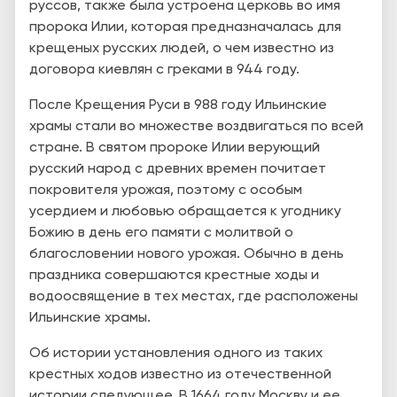
руссов, также была устроена церковь во имя
пророка Илии, которая предназначалась для
крещеных русских людей, о чем известно из
договора киевлян с греками в 944 году.
После Крещения Руси в 988 году Ильинские
храмы стали во множестве воздвигаться по всей
стране. В святом пророке Илии верующий
русский народ с древних времен почитает
покровителя урожая, поэтому с особым
усердием и любовью обращается к угоднику
Божию в день его памяти с молитвой о
благословении нового урожая. Обычно в день
праздника совершаются крестные ходы и
водоосвящение в тех местах, где расположены
Ильинские храмы.
Об истории установления одного из таких
крестных ходов известно из отечественной
истории следующее. В 1664 году Москву и ее