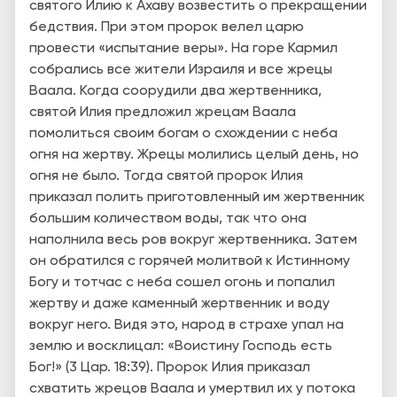
святого Илию к Ахаву возвестить о прекращении
бедствия. При этом пророк велел царю
провести «испытание веры». На горе Кармил
собрались все жители Израиля и все жрецы
Ваала. Когда соорудили два жертвенника,
святой Илия предложил жрецам Ваала
помолиться своим богам о схождении с неба
огня на жертву. Жрецы молились целый день, но
огня не было. Тогда святой пророк Илия
приказал полить приготовленный им жертвенник
большим количеством воды, так что она
наполнила весь ров вокруг жертвенника. Затем
он обратился с горячей молитвой к Истинному
Богу и тотчас с неба сошел огонь и попалил
жертву и даже каменный жертвенник и воду
вокруг него. Видя это, народ в страхе упал на
землю и восклицал: «Воистину Господь есть
Бог!» (3 Цар. 18:39). Пророк Илия приказал
схватить жрецов Ваала и умертвил их у потока