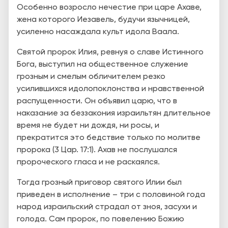
Особенно возросло нечестие при царе Ахаве,
жена которого Иезавель, будучи язычницей,
усиленно насаждала культ идола Ваала.
Святой пророк Илия, ревнуя о славе Истинного
Бога, выступил на общественное служение
грозным и смелым обличителем резко
усилившихся идолопоклонства и нравственной
распущенности. Он объявил царю, что в
наказание за беззакония израильтян длительное
время не будет ни дождя, ни росы, и
прекратится это бедствие только по молитве
пророка (3 Цар. 17:1). Ахав не послушался
пророческого гласа и не раскаялся.
Тогда грозный приговор святого Илии был
приведен в исполнение – три с половиной года
народ израильский страдал от зноя, засухи и
голода. Сам пророк, по повелению Божию