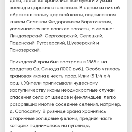
дела, здесь же хранились все бумаги и указы
воевод и царских стольников. В одном из них об
оброках в пользу царской казны, подписанном
князем Семеном Федоровичем Барятинским,
упоминаются все лопские погосты, а именно:
Линдозерский, Сергозерский, Селецкий,
Паданский, Ругозерский, Шуезерский и
Панозерский.
Приходской храм был построен в 1865 г. на
средства Св. Синода (1000 руб.). Особо чтилась
храмовая икона в честь прор. Илии (5 1/4 х 4
арш.). Жители приписывали чудесному
заступничеству иконы неоднократные случаи
спасения села от шведов и финляндцев, легко
разорявших многие соседние селения, напрмер,
д. Сапосалму. В ризнице храма хранились
старинные холщовые фелони, предняя часть
которых поднималась на пуговицы,