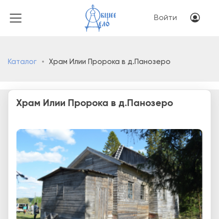
Перейти к основному соде
Меню учётн
Войти
Каталог
Храм Илии Пророка в д.Панозеро
Храм Илии Пророка в д.Панозеро