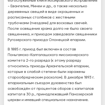
богослужебные книги иосифовского исправления
- Евангелие, Минеи и др., а также несколько
деревянных свещей в виде окрашенных и
расписанных столбиков с жестяными
трубочками (гнездами) для восковых свечей.
После освящения храма долго не было своего
священника, и приходом заведовали священники
Ругозерского прихода Олонецкой епархии.
В 1885 г. приход был включен в состав
Поньгамско-Калгалашского миссионерского
комитета 2-го разряда (к этому разряду
относились приходы Архангельской епархии,
которые в слабой степени были заражены
старообрядческим расколом). В декабре 1893 г.
епархиальным съездом духовенства был
освобождён от процентов сборов с капиталов
капитал в 30 р., принадлежавший Панозерской
церкви и имевший специальное назначение.