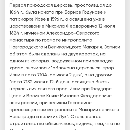
Первая приходская церковь, простоявшая до
1864 г., была начата при Борисе Годунове и
патриархе Иове в 1596 г., а освящена уже в
царствоввание Михаила Феодоровича 12 июля
1624 г. игуменом Александро-Свирского
монастыря по грамоте митрополита
Новгородского и Великолуцкого Макария. Записи
об этом были сделаны на двух крестах, на
одном из которых, водруженном при закладке
храма, значилось: "обложена церковь св. прор.
Илии в лето 7104-ое июля 2 дня", а на другом:
"лета 7132 июля в 12-й день освящена бысть
церковь сия святаго прор. Илии при Государе
Царе и Великом Князе Михаиле Феодоровиче
всея россии, при великом Господине
преосвященном митрополите Макарии великаго
Нова града и великих Лук". Столь долгое
строительство объяснялось, видимо, тем, что по