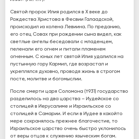
Святой пророк Илия родился в X веке до
Рождества Христова в Фесвии Галаадской,
происходил из колена Левиина. По преданию,
его отец Совах при рождении сына видел, как
светлые ангелы беседовали с младенцем,
пеленали его огнем и питали пламенем
огненным. С юных лет святой Илия удалился на
пустынную гору Кармил, где возрастал и
укреплялся духовно, проводя жизнь в строгом
посте, молитве и богомыслии.
После смерти царя Соломона (†931) государство
разделилось на два царства – Иудейское со
столицей в Иерусалиме и Израильское со
столицей в Самарии. И если в Иудее в какой­то
мере сохранялось прежнее благочестие, то
Израильское царство очень быстро уклонилось
от веры отцов к служению языческим богам.