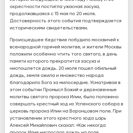
окрестности постигла ужасная засуха,
продолжавшаяся с 15 мая по 20 июля.
Достоверность этого события подтверждается
историческими свидетельствами.
Происшедшее бедствие побудило москвичей к
всенародной горячей молитве, и жители Москвы
положили особенно чтить того святого, в день
памяти которого прекратится засуха и
ниспошлется дождь. 20 июля пошел обильный
дождь, земля ожила и множество народа
благодарило Бога за милосердие. Усматривая в
этом событии Промысл Божий и дерзновенные
молитвы святого пророка Илии, было положено
совершать крестный ход из Успенского собора в
церковь пророка Илии на Воронцовом поле. При
установлении этого крестного хода царь
Алексей Михайлович сказал: «Как некогда
пророк Илия ниспослал дождь на поля