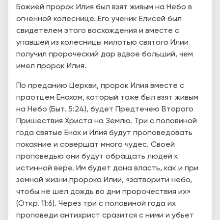
Божией пророк Илия был взят живым на Небо в
огненной колеснице. Его ученик Елисей был
свидетелем этого восхождения и вместе с
упавшей из колесницы милотью святого Илии
получил пророческий дар вдвое больший, чем
имел пророк Илия.
По преданию Церкви, пророк Илия вместе с
праотцем Енохом, который тоже был взят живым
на Небо (Быт. 5:24), будет Предтечею Второго
Пришествия Христа на Землю. Три с половиной
года святые Енох и Илия будут проповедовать
покаяние и совершат много чудес. Своей
проповедью они будут обращать людей к
истинной вере. Им будет дана власть, как и при
земной жизни пророка Илии, «затворити небо,
чтобы не шел дождь во дни пророчествия их»
(Откр. 11:6). Через три с половиной года их
проповеди антихрист сразится с ними и убьет