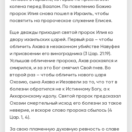
колена перед Ваалом. По повелению Божию
пророк Илия снова пошел в Израиль, чтобы
посвятить на пророческое служение Елисея.
Еще дважды приходил святой пророк Илия ко
двору изаильских царей. Первый раз – чтобы
обличить Ахава в незаконном убийстве Навуфея
и присвоении его виноградника (3 Цар. 21:19).
Услышав обличение пророка, Ахав раскаялся и
смирился, и за это Бог смягчил Свой гнев. Во
второй раз – чтобы обличить нового царя
Охозию, сына Ахава и Иезавели за то, что тот в
болезни обратился не к Истинному Богу, а к
Аккаронскому идолу. Святой пророк предсказал
Охозии смертельный исход его болезни за такое
неверие, и вскоре слово пророка сбылось (4
Цар. 1, 4).
За свою пламенную духовную ревность о славе