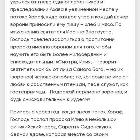
укрылся от гнева единоплеменников и
преследований Ахава в уединенном месте у
потока Хораф, куда каждое утро и каждый вечер
вороны приносили ему пищу – хлеб и мясо. По
изъяснению святителя Иоанна Златоуста,
Господь повелел заботиться о пропитании
пророка именно воронам для того, чтобы
научить его быть более милосердным и
снисходительным. «Смотри, Илия, – говорит
святитель как бы от лица Самого Бога, – на их
(воронов) человеколюбие; те, которые не имеют
любви к собственным птенцам, тебе служат, как
гостеприимцы... Подражай перемене воронов, и
будь снисходительным к иудеям».
Примерно через год, когда высох поток Хораф,
Господь послал пророка Илию в небольшой
финикийский город Сарепту Сидонскую к
бедной вдове, которая вместе со своим