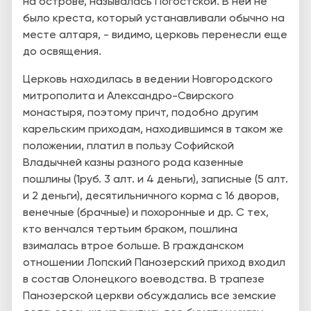
на острове, называлась Погостской. В ней не
было креста, который устанавливали обычно на
месте алтаря, - видимо, церковь перенесли еще
до освящения.
Церковь находилась в ведении Новгородского
митрополита и Александро-Свирского
монастыря, поэтому причт, подобно другим
карельским приходам, находившимся в таком же
положении, платил в пользу Софийской
Владычней казны разного рода казенные
пошлины (1руб. 3 алт. и 4 деньги), записные (5 алт.
и 2 деньги), десятильничного корма с 16 дворов,
венечные (брачные) и похоронные и др. С тех,
кто венчался тертьим браком, пошлина
взималась втрое больше. В гражданском
отношении Лопский Панозерский приход входил
в состав Олонецкого воеводства. В трапезе
Панозерской церкви обсуждались все земские