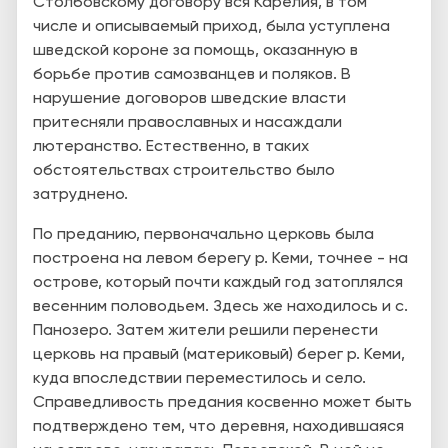
Столбовскому договору вся Карелия, в том
числе и описываемый приход, была уступлена
шведской короне за помощь, оказанную в
борьбе против самозванцев и поляков. В
нарушение договоров шведские власти
притесняли православных и насаждали
лютеранство. Естественно, в таких
обстоятельствах строительство было
затруднено.
По преданию, первоначально церковь была
построена на левом берегу р. Кеми, точнее - на
острове, который почти каждый год затоплялся
весенним половодьем. Здесь же находилось и с.
Панозеро. Затем жители решили перенести
церковь на правый (материковый) берег р. Кеми,
куда впоследствии переместилось и село.
Справедливость предания косвенно может быть
подтверждено тем, что деревня, находившаяся