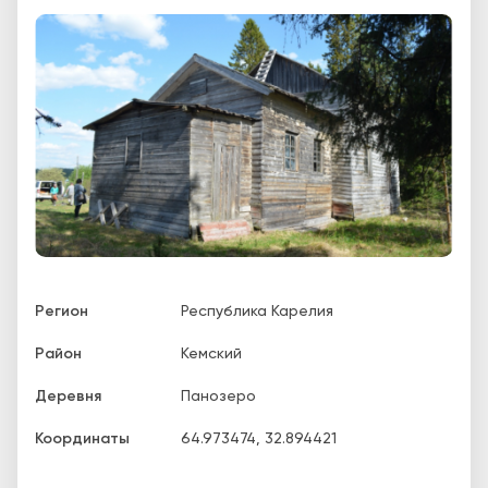
Регион
Республика Карелия
Район
Кемский
Деревня
Панозеро
Координаты
64.973474
,
32.894421