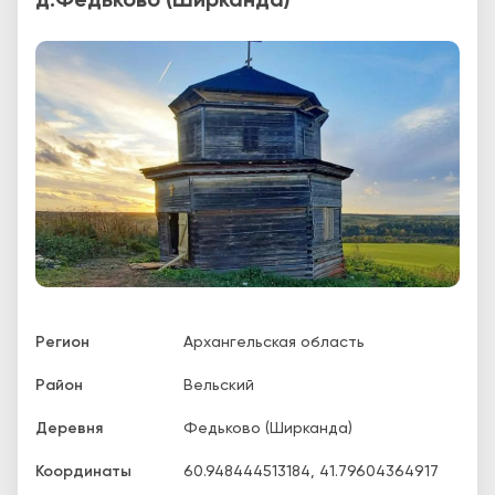
д.Федьково (Ширканда)
Регион
Архангельская область
Район
Вельский
Деревня
Федьково (Ширканда)
Координаты
60.948444513184
,
41.79604364917