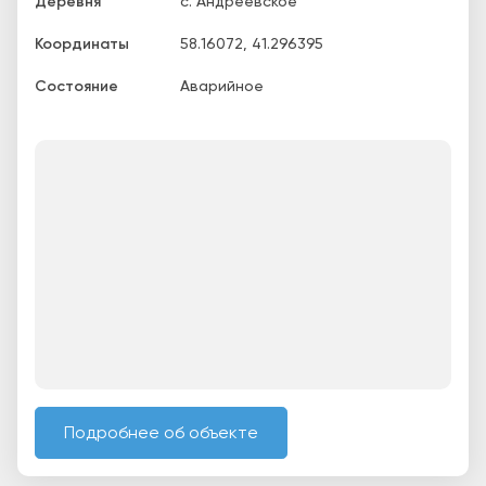
Деревня
с. Андреевское
Координаты
58.16072
,
41.296395
Состояние
Аварийное
Подробнее об объекте