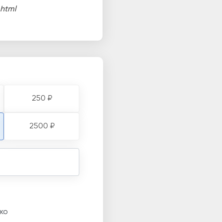
.html
250 ₽
2500 ₽
ко