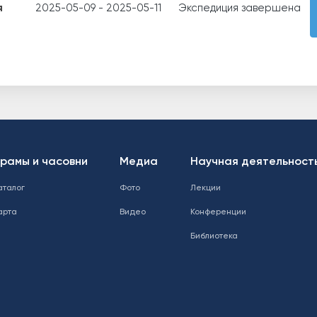
я
2025-05-09
-
2025-05-11
Экспедиция завершена
рамы и часовни
Медиа
Научная деятельност
аталог
Фото
Лекции
арта
Видео
Конференции
Библиотека