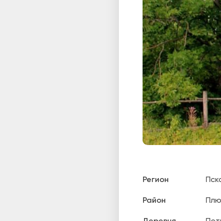
Регион
Пск
Район
Плю