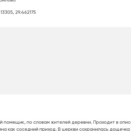
рилово
413305
,
29.462175
й помещик, по словам жителей деревни. Проходит в опис
ина как соседний приход. В церкви сохранилась дощечка