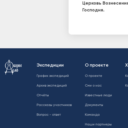
Церковь Вознесени
Господня.
Меню в подвале
Экспедиции
О проекте
Х
График экспедиций
О проекте
К
Архив экспедиций
Сми о нас
К
Отчёты
Известные люди
Рассказы участников
Документы
Вопрос - ответ
Команда
Наши партнеры