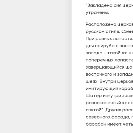
"Закладена сия церк
утрачены.
Раcположена церков
русском стиле. Схем
При равных лопастя
для прируба с вост
западе - такой же
поперечных лопасте
завершающийся шатр
восточного и запад
шеях. Внутри церко
имитирующий коробо
Шатер изнутри заши
равноконечный крест
святой". Других ро
северного фасада, 
барабан имеет четы