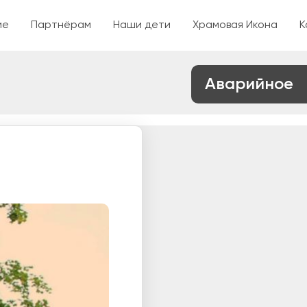
ржанию
ие
Партнёрам
Наши дети
Храмовая Икона
К
Аварийное