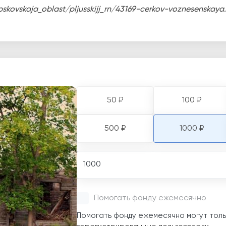
pskovskaja_oblast/pljusskijj_rn/43169-cerkov-voznesenskaya
50 ₽
100 ₽
500 ₽
1000 ₽
Amount
Помогать фонду ежемесячно
Помогать фонду ежемесячно могут толь