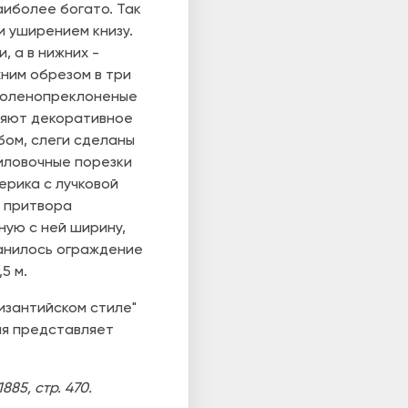
аиболее богато. Так
и уширением книзу.
 а в нижних -
ним обрезом в три
в коленопреклоненые
лняют декоративное
бом, слеги сделаны
иловочные порезки
ерика с лучковой
 притвора
ую с ней ширину,
ранилось ограждение
5 м.
изантийском стиле"
ля представляет
85, стр. 470.