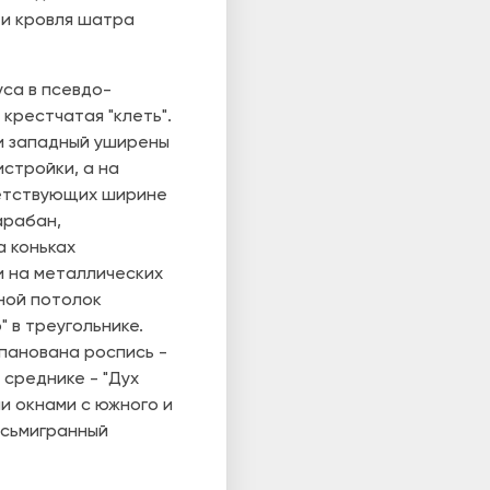
 и кровля шатра
уса в псевдо-
крестчатая "клеть".
 и западный уширены
стройки, а на
ветствующих ширине
арабан,
а коньках
и на металлических
ной потолок
 в треугольнике.
мпанована роспись -
 среднике - "Дух
и окнами с южного и
осьмигранный