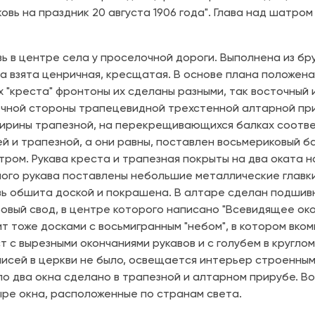
овь на праздник 20 августа 1906 года". Глава над шатром
ь в центре села у проселочной дороги. Выполнена из бр
а взята ценричная, кресщатая. В основе плана положена 
х "креста" фронтоны их сделаны разными, так восточный
очной стороны трапецевидной трехстенной алтарной при
 ширины трапезной, на перекрещивающихся балках соот
й и трапезной, а они равны, поставлен восьмериковый б
ом. Рукава креста и трапезная покрыты на два оката н
ного рукава поставлены небольшие металлические главк
вь обшита доской и покрашена. В алтаре сделан подшив
вый свод, в центре которого написано "Всевидящее око"
т тоже досками с восьмигранным "небом", в котором вко
 с вырезными окончаниями рукавов и с голубем в круглом
списей в церкви не было, освещается интерьер строенным
по два окна сделано в трапезной и алтарном прирубе. В
ре окна, расположенные по странам света.