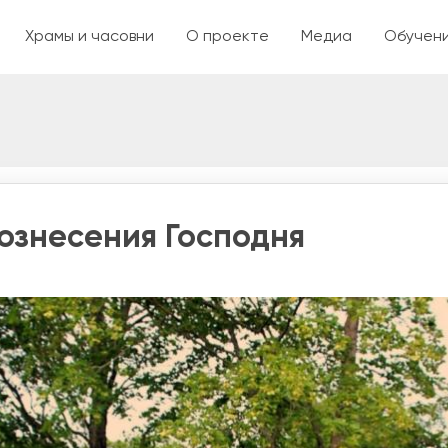
Перейти к основному соде
я
Храмы и часовни
О проекте
Медиа
Обучен
ознесения Господня