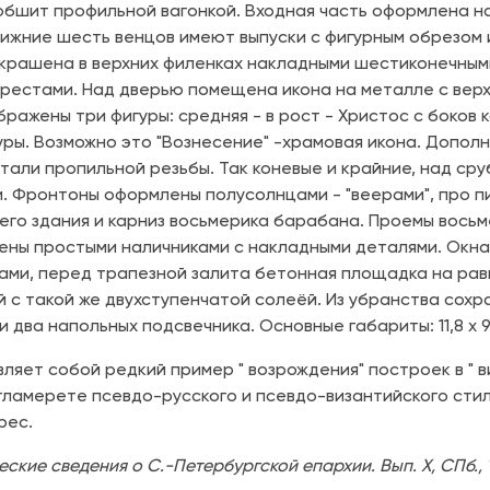
обшит профильной вагонкой. Входная часть оформлена н
нижние шесть венцов имеют выпуски с фигурным обрезом 
крашена в верхних филенках накладными шестиконечными,
рестами. Над дверью помещена икона на металле с верх
бражены три фигуры: средняя - в рост - Христос с боко
уры. Возможно это "Вознесение" -храмовая икона. Допо
тали пропильной резьбы. Так коневые и крайние, над сру
и. Фронтоны оформлены полусолнцами - "веерами", про п
его здания и карниз восьмерика барабана. Проемы восьм
ны простыми наличниками с накладными деталями. Окна
ми, перед трапезной залита бетонная площадка на равн
й с такой же двухступенчатой солеёй. Из убранства сох
и два напольных подсвечника. Основные габариты: 11,8 х 9,
ляет собой редкий пример " возрождения" построек в " в
гламерете псевдо-русского и псевдо-византийского сти
рес.
кие сведения о С.-Петербургской епархии. Вып. X, СПб., 18