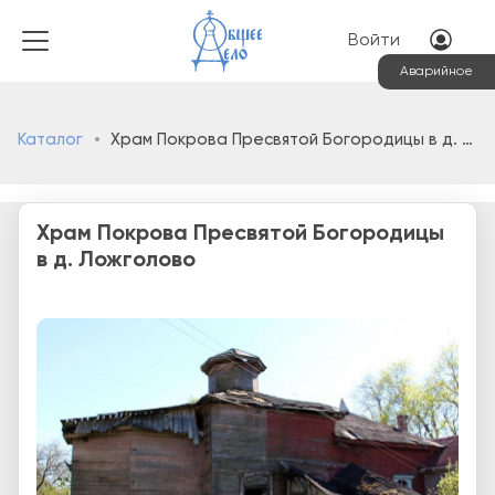
Перейти к основному соде
Меню учётн
Войти
Аварийное
Каталог
Храм Покрова Пресвятой Богородицы в д. Ложголово
Храм Покрова Пресвятой Богородицы
в д. Ложголово