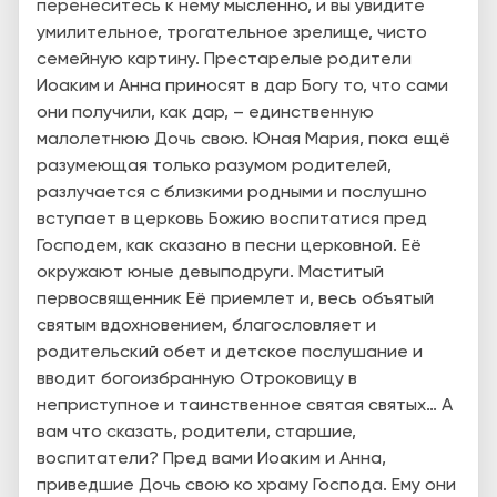
перенеситесь к нему мысленно, и вы увидите
умилительное, трогательное зрелище, чисто
семейную картину. Престарелые родители
Иоаким и Анна приносят в дар Богу то, что сами
они получили, как дар, – единственную
малолетнюю Дочь свою. Юная Мария, пока ещё
разумеющая только разумом родителей,
разлучается с близкими родными и послушно
вступает в церковь Божию воспитатися пред
Господем, как сказано в песни церковной. Её
окружают юные девы­подруги. Маститый
первосвященник Её приемлет и, весь объятый
святым вдохновением, благословляет и
родительский обет и детское послушание и
вводит богоизбранную Отроковицу в
неприступное и таинственное святая святых… А
вам что сказать, родители, старшие,
воспитатели? Пред вами Иоаким и Анна,
приведшие Дочь свою ко храму Господа. Ему они