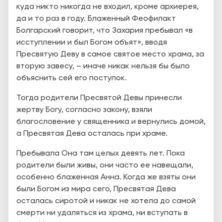
куда никто никогда не входил, кроме архиерея,
да и то раз в году. Блаженный Феофилакт
Болгарский говорит, что Захария пребывал «в
исступлении и был Богом объят», вводя
Пресвятую Деву в самое святое место храма, за
вторую завесу, – иначе никак нельзя бы было
объяснить сей его поступок.
Тогда родители Пресвятой Девы принесли
жертву Богу, согласно закону, взяли
благословение у священника и вернулись домой,
а Пресвятая Дева осталась при храме
.
Пребывала Она там целых девять лет. Пока
родители были живы, они часто ее навещали,
особенно блаженная Анна. Когда же взяты они
были Богом из мира сего, Пресвятая Дева
осталась сиротой и никак не хотела до самой
смерти ни удаляться из храма, ни вступать в