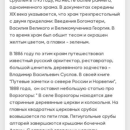
срублен в 1793 году, на месте более раннего,
одноименного храма. В документах середины
XIX века указывается, что храм трехпрестольный
с двумя приделами: Введения Богоматери,
Василия Великого и Великомученика Георгия. В
то время храм был обшит тесом и окрашен
желтым цветом, а главки - зеленым.
В 1886 году по этим краям путешествовал
известный русский архитектор, реставратор,
большой ценитель деревянного зодчества -
Владимир Васильевич Суслов. В своей книге
"Путевые заметки о севере России и Норвегии",
1888 года, он оставил небольшую статью про
Ворзогоры: " В селе Ворзогоры находятся две
старинные деревянные церкви и колокольня. На
главных квадратных церковных срубах
возвышается по пяти глав. Пятиугольные срубы
алтарей завершаются крышами бочечной