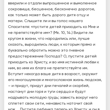
вверили и отдали выпрошенное и вымоленное
сокровище, бесценное, бесконечно дорогое,
как только может быть дорого дитя отцу и
матери. Слышите ли и вы голос нашего
Спасителя: «пустите детей приходить ко Мне и
не препятствуйте им»? (Мк. 10, 14.) Видите ли
кругом в жизни, что народились или, лучше
сказать, выродились люди, к которым прямо и
буквально обратить можно это гневное
предостережение Господа? О, пустите детей
приходить ко Христу, и во имя истинной любви к
ним, во имя их блага не препятствуйте им.
Вступит некогда ваше дитя в возраст, окружит
его многошумная и многосложная жизнь людская,
– и придут, придут дни печалей и скорбей,
настанут дни горя и туги сердца и будут
надрывать молодую грудь; зависть вокруг него
сплетет свои сети, ненависть наточит свой
нож.... Пустите ребенка теперь ко Христу, и он в