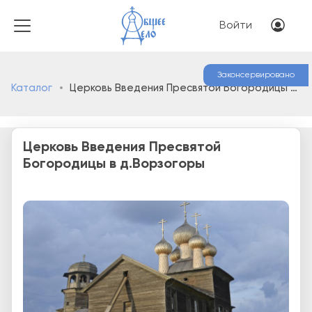
Перейти к основному соде
Меню учётн
Войти
Законсервировано
Каталог
Церковь Введения Пресвятой Богородицы в д.Ворзогоры
Церковь Введения Пресвятой
Богородицы в д.Ворзогоры