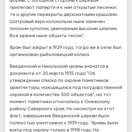
формы. С западной стороны к церквам
прилегают паперти и к ним открытые лесенки:
те и другие перекрыты двухскатными крышами.
Шатровый верх колокольни ныне заменен
плоским куполом, увенчанным высоким шпилем.
Все здания ныне обшиты тесом".
Храм был закрыт в 1929 году, тогда же в селе был
организован рыболовецкий колхоз.
Введенский и Никольский храмы значатся в
документе от 20 марта 1935 года "Об
утверждении списка по охране памятников
архитектуры, находящихся под государственной
охраной в количестве 500 объектов", на тот
момент памятники относились к Онежскому
району Северного края. Но несмотря на этот
факт, завершение Введенской церкви было
полностью уничтожено к 1939 году. Храмы были
взяты под охрану только в 1998 году. Но