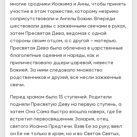
многие сродники Иоакима и Анны, чтобы принять
участие в этом торжестве, которому незримо
соприсутствовали и Ангелы Божии. Впереди
шествовали девы с зажженными свечами в руках,
затем Пресвятая Дева, ведомая с одной
стороны своим отцом, а с другой – матерью.
Пресвятая Дева была облечена в царственные
благолепные одеяния и наряды, как и
приличествовало дщери царевой, невесте
Божией. За ними следовало множество
родственников и друзей, все несли зажженные
свечи.
Перед храмом было 15 ступеней. Родители
подняли Пресвятую Деву на первую ступень, а
затем Она Сама быстро взошла наверх, где Ее
встретил первосвященник Захария, отец
святого Иоанна Предтечи. Взяв Ее за руку, ввел
он Ее не только в храм, но и во Святая Святых,