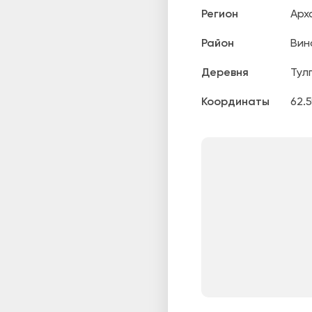
Регион
Арх
Район
Вин
Деревня
Тул
Координаты
62.