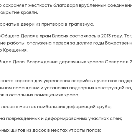
но сохраняет жёсткость благодаря врубленным соединени
покрытие кровли.
орчатые двери из притвора в трапезную.
«Общего Дела» в храм Власия состоялась в 2013 году. То
ие работы, отслужена первая за долгие годы Божественн
о Крещения.
щее Дело. Возрождение деревянных храмов Севера» в 2
еннего каркаса для укрепления аварийных участков подк
льном помещении и установка подпорных конструкций п
ов в остальных помещениях храма;
х лесов в местах наибольших деформаций сруба;
 на поврежденных и деформированных участках стен;
ных щитов из досок в местах утраты полов;