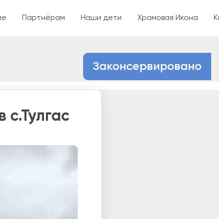
ржанию
ие
Партнёрам
Наши дети
Храмовая Икона
К
Законсервировано
 с.Тулгас