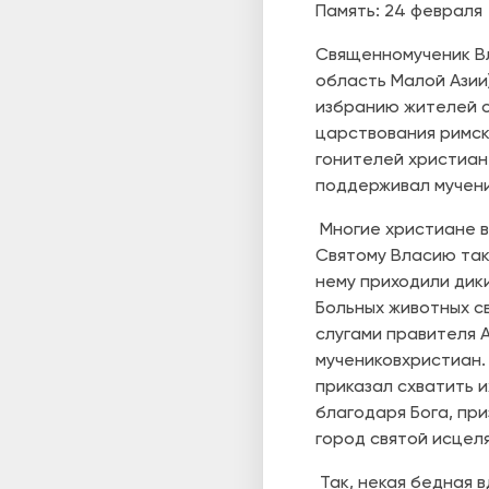
Память: 24 февраля
С
вященномученик Вл
область Малой Азии
избранию жителей о
царствования римски
гонителей христиан
поддерживал мучени
Многие христиане в
Святому Власию так
нему приходили дики
Больных животных св
слугами правителя А
мучеников­христиан.
приказал схватить 
благодаря Бога, при
город святой исцел
Так, некая бедная 