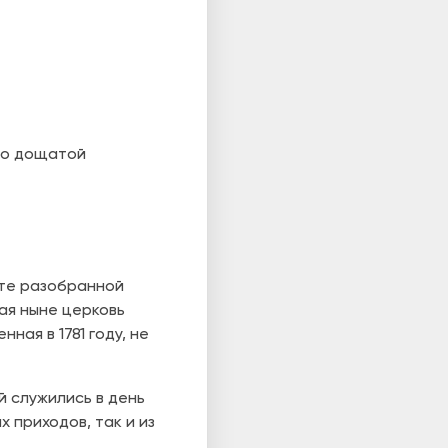
 по дощатой
есте разобранной
ая ныне церковь
ная в 1781 году, не
й служились в день
 приходов, так и из