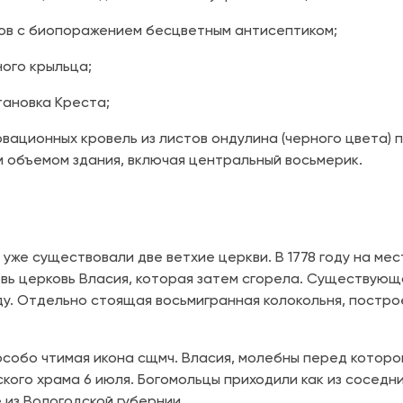
ов с биопоражением бесцветным антисептиком;
ного крыльца;
тановка Креста;
рвационных кровель из листов ондулина (черного цвета)
 объемом здания, включая центральный восьмерик.
се уже существовали две ветхие церкви. В 1778 году на м
вь церковь Власия, которая затем сгорела. Существующ
ду. Отдельно стоящая восьмигранная колокольня, построен
особо чтимая икона сщмч. Власия, молебны перед которо
ого храма 6 июля. Богомольцы приходили как из соседних
е из Вологодской губернии.