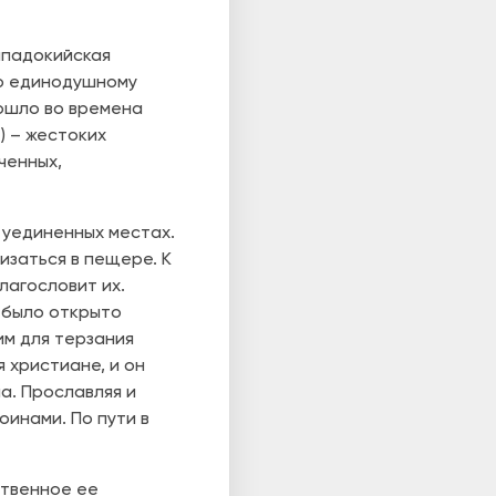
ппадокийская
По единодушному
ошло во времена
) – жестоких
ченных,
 уединенных местах.
изаться в пещере. К
лагословит их.
о было открыто
им для терзания
 христиане, и он
а. Прославляя и
оинами. По пути в
ственное ее