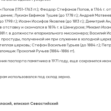
Попов (1751-1763 гг.); Феодор Стефанов Попов, в 1764 г. о
ение; Лукиан Евфимов Тушев (до 1778 г.); Андрей Матвеев
(до 1798 г.); Иоанн Иосифов Яковлев (до 1813 г.); Димитрий
ел в отставку и скончался в 1874 г. в Шенкурске; Михаил Ио
в 1881 г. в должности епархиального миссионера; Василий 
 от простуды, полученной им при служении в холодной церк
а теплая церковь; Стефан Васильев Гурьев (до 1884 г.); Пе
Псаломщик Прокопий Ручьев (1884-1886 гг).
ия паспорта памятника в 1971 году, еще сохранился ико
храм использовался под склад зерна.
ласий, епископ Севастийский