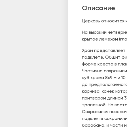
Описание
Церковь относится 
На высокий четвери
крытое лемехом (гла
Храм представляет 
подклете. Обшит фи
форме креста в пла
Частично сохранили
куб храма 8х9 м и 1
до предполагаемого 
карниза, конёк кото
притвором длиной 3
трапезной. На вост
Сохранился позолоче
подклете сохранили
барабана, и части и