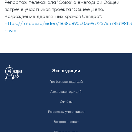
Репортаж телеканала "Союз" о ежегодной Общей
встрече участников проекта "Общее Дело.
Возрождение деревянных храмов Севера":
https://rutube.ru/video/1838a890c03e9c725745781d19811
r=wm
Меню в подвале
Экспедиции
График экспедиций
Архив экспедиций
Отчёты
Рассказы участников
Вопрос - ответ