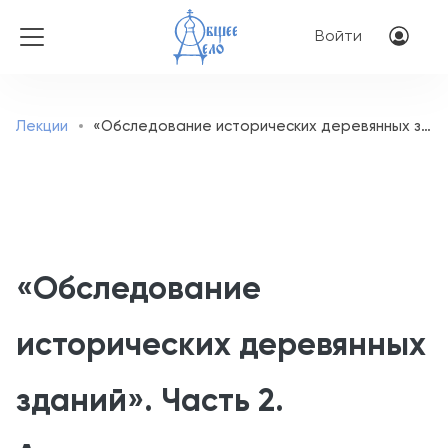
Перейти к основному соде
Меню учётн
Войти
Лекции
«Обследование исторических деревянных зданий». Часть 2. Архитектор-реставратор З.А. Тодорова
«Обследование
исторических деревянных
зданий». Часть 2.