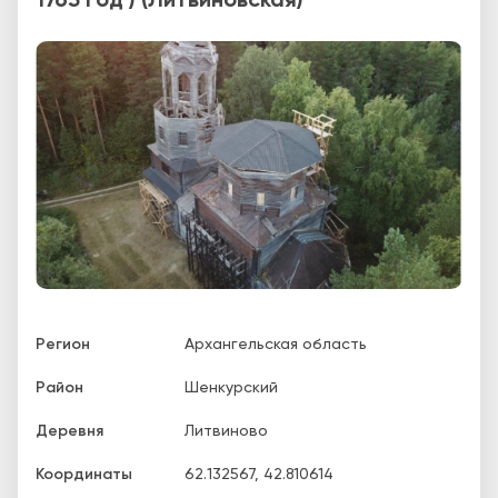
1763 год ) (Литвиновская)
Регион
Архангельская область
Район
Шенкурский
Деревня
Литвиново
Координаты
62.132567
,
42.810614