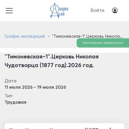
Перейти к основному соде
Меню учётн
Войти
График экспедиций
"Тимоневская-1".Церковь Николая Чудотворца (1877 год).2026 год.
Экспедиция завершена
"Тимоневская-1".Церковь Николая
Чудотворца (1877 год).2026 год.
Дата
11 июля 2026
-
19 июля 2026
Тип
Трудовая