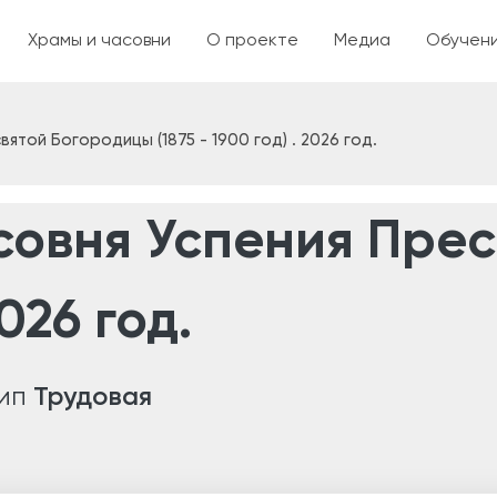
Перейти к основному соде
я
Храмы и часовни
О проекте
Медиа
Обучен
вятой Богородицы (1875 - 1900 год) . 2026 год.
асовня Успения Пре
2026 год.
ип
Трудовая