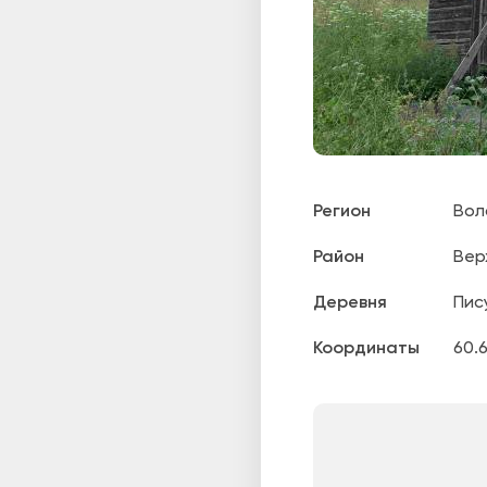
Регион
Вол
Район
Вер
Деревня
Пис
Координаты
60.