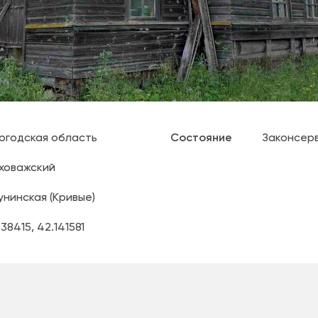
огодская область
Состояние
Законсер
ховажский
унинская (Кривые)
638415
,
42.141581