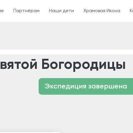
ржанию
ие
Партнёрам
Наши дети
Храмовая Икона
К
святой Богородицы
Экспедиция завершена