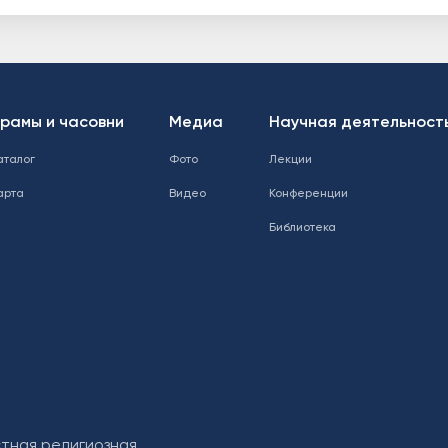
рамы и часовни
Медиа
Научная деятельност
аталог
Фото
Лекции
арта
Видео
Конференции
Библиотека
стная религиозная