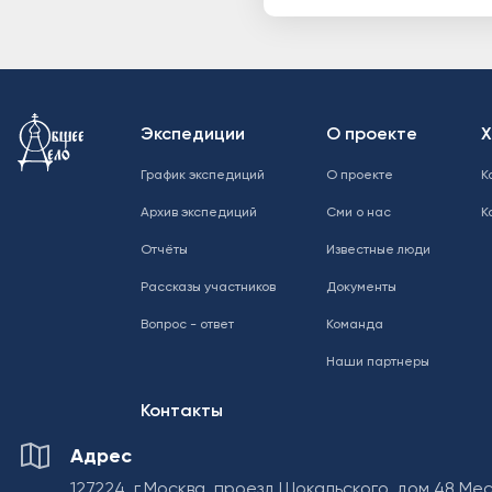
Меню в подвале
Экспедиции
О проекте
Х
График экспедиций
О проекте
К
Архив экспедиций
Сми о нас
К
Отчёты
Известные люди
Рассказы участников
Документы
Вопрос - ответ
Команда
Наши партнеры
Контакты
Адрес
127224, г.Москва, проезд Шокальского, дом 48 Ме