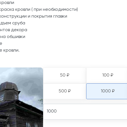
кровли
краска кровли ( при необходимости)
конструкции и покрытия главки
одъем сруба
нтов декора
ена обшивки
е
е кровли.
50 ₽
100 ₽
500 ₽
1000 ₽
Amount