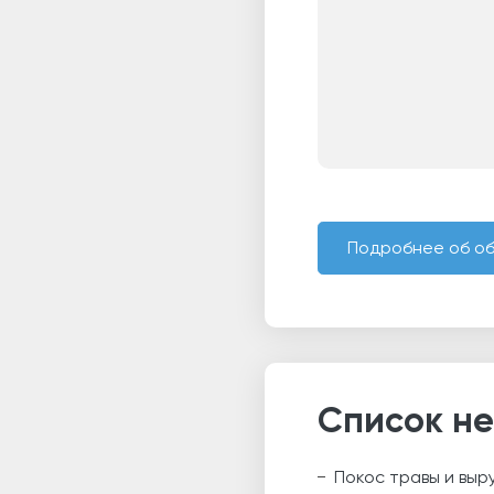
Подробнее об о
Список н
Покос травы и выр