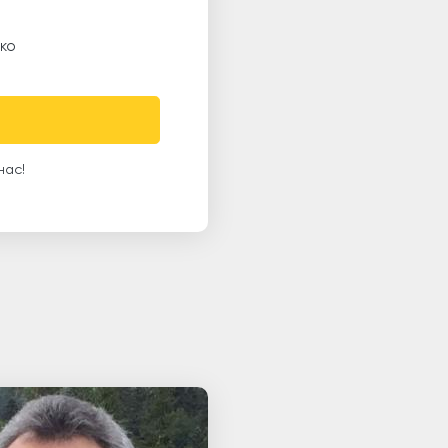
ко
нас!