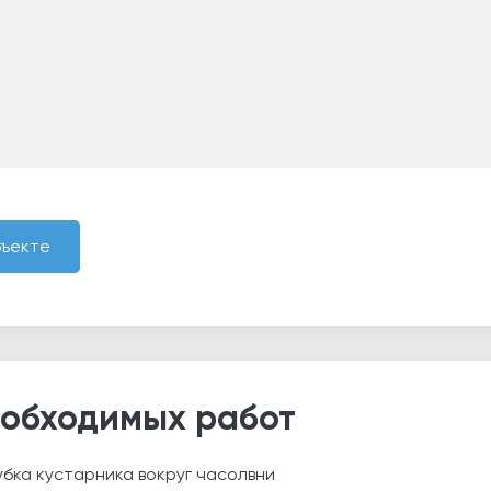
бъекте
еобходимых работ
убка кустарника вокруг часолвни