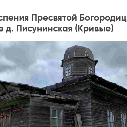
спения Пресвятой Богородицы
 в д. Писунинская (Кривые)