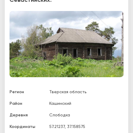
Севастийских.
Регион
Тверская область
Район
Кашинский
Деревня
Слободка
Координаты
57.21237
,
37.158575