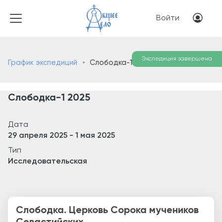
Перейти к основному соде
Меню учётн
Войти
Экспедиция завершена
График экспедиций
Слободка-1 2025
Слободка-1 2025
Дата
29 апреля 2025
-
1 мая 2025
Тип
Исследовательская
Слободка. Церковь Сорока мучеников