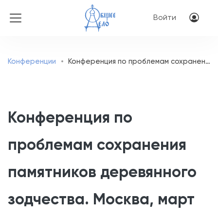
Перейти к основному соде
Меню учётн
Войти
Конференции
Конференция по проблемам сохранения памятников деревянного зодчества. Москва, март 2012 года
Конференция по
проблемам сохранения
памятников деревянного
зодчества. Москва, март